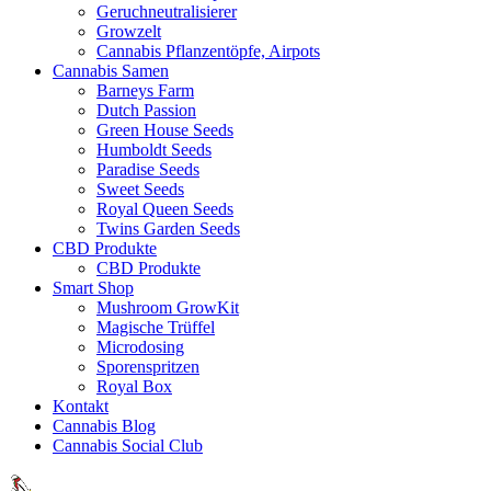
Geruchneutralisierer
Growzelt
Cannabis Pflanzentöpfe, Airpots
Cannabis Samen
Barneys Farm
Dutch Passion
Green House Seeds
Humboldt Seeds
Paradise Seeds
Sweet Seeds
Royal Queen Seeds
Twins Garden Seeds
CBD Produkte
CBD Produkte
Smart Shop
Mushroom GrowKit
Magische Trüffel
Microdosing
Sporenspritzen
Royal Box
Kontakt
Cannabis Blog
Cannabis Social Club