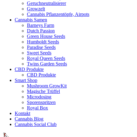
Geruchneutralisierer
Growzelt
Cannabis Pflanzentöpfe, Airpots
Cannabis Samen
Barneys Farm
Dutch Passion
Green House Seeds
Humboldt Seeds
Paradise Seeds
Sweet Seeds
Royal Queen Seeds
Twins Garden Seeds
CBD Produkte
CBD Produkte
Smart Shop
Mushroom GrowKit
Magische Trüffel
Microdosing
Sporenspritzen
Royal Box
Kontakt
Cannabis Blog
Cannabis Social Club