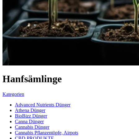
Hanfsämlinge
Kategorien
Advanced Nutrients Dünger
Athena Dünger
BioBizz Dünger
Canna Dünger
Cannabis Dünger
Cannabis Pflanzentöpfe, Airpots
CBD PRODUKTE