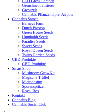
LED Grow Lampen
Geruchneutralisierer
Growzelt
Cannabis Pflanzentöpfe, Airpots
Cannabis Samen
Barneys Farm
Dutch Passion
Green House Seeds
Humboldt Seeds
Paradise Seeds
Sweet Seeds
Royal Queen Seeds
Twins Garden Seeds
CBD Produkte
CBD Produkte
Smart Shop
Mushroom GrowKit
Magische Trüffel
Microdosing
Sporenspritzen
Royal Box
Kontakt
Cannabis Blog
Cannabis Social Club