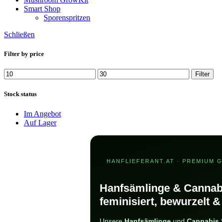
Smart Shop
Sporenspritzen
Schließen
Filter by price
Min.
Max.
Filter
Preis
Preis
Stock status
Im Angebot
Auf Lager
HANFLIEFERANT.AT · PREMIUM 
Hanfsämlinge & Cannab
feminisiert, bewurzelt &
Unsere
Hanfsämlinge
und
Cannabis 