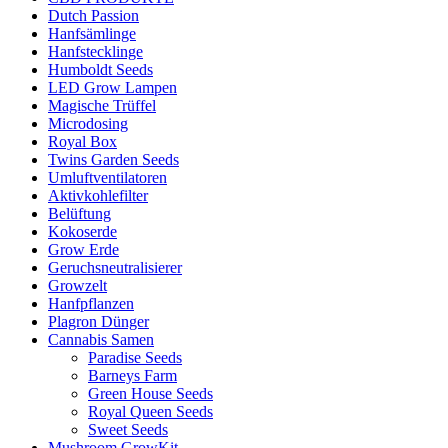
Dutch Passion
Hanfsämlinge
Hanfstecklinge
Humboldt Seeds
LED Grow Lampen
Magische Trüffel
Microdosing
Royal Box
Twins Garden Seeds
Umluftventilatoren
Aktivkohlefilter
Belüftung
Kokoserde
Grow Erde
Geruchsneutralisierer
Growzelt
Hanfpflanzen
Plagron Dünger
Cannabis Samen
Paradise Seeds
Barneys Farm
Green House Seeds
Royal Queen Seeds
Sweet Seeds
Mushroom GrowKit