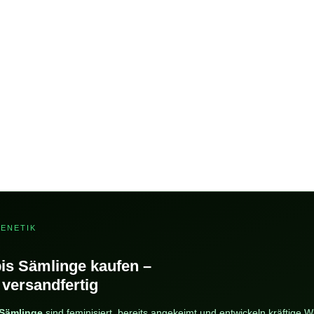
GENETIK
is Sämlinge kaufen –
 versandfertig
Sämlinge
sind feminisiert, bereits angekeimt und entwickeln kräftige 