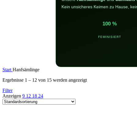
Kein unsicheres Keimen zu Hause, kein 
100 %
FEMINISIERT
Start
Hanfsämlinge
Ergebnisse 1 – 12 von 15 werden angezeigt
Filter
Anzeigen
9
12
18
24