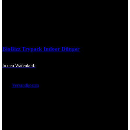
BioBizz Trypack Indoor Dünger
19,90
€
In den Warenkorb
inkl. 20 % MwSt.
zzgl.
Versandkosten