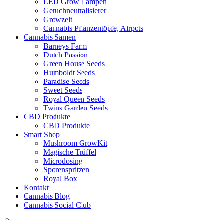
LED Grow Lampen
Geruchneutralisierer
Growzelt
Cannabis Pflanzentöpfe, Airpots
Cannabis Samen
Barneys Farm
Dutch Passion
Green House Seeds
Humboldt Seeds
Paradise Seeds
Sweet Seeds
Royal Queen Seeds
Twins Garden Seeds
CBD Produkte
CBD Produkte
Smart Shop
Mushroom GrowKit
Magische Trüffel
Microdosing
Sporenspritzen
Royal Box
Kontakt
Cannabis Blog
Cannabis Social Club