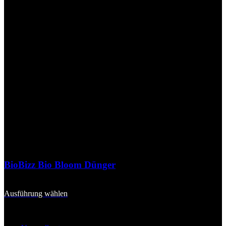
BioBizz Bio Bloom Dünger
7,90
€
–
91,90
€
Dieses
Ausführung wählen
Produkt
inkl. MwSt.
weist
mehrere