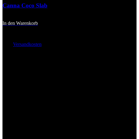
Canna Coco Slab
8,90
€
In den Warenkorb
inkl. 20 % MwSt.
zzgl.
Versandkosten