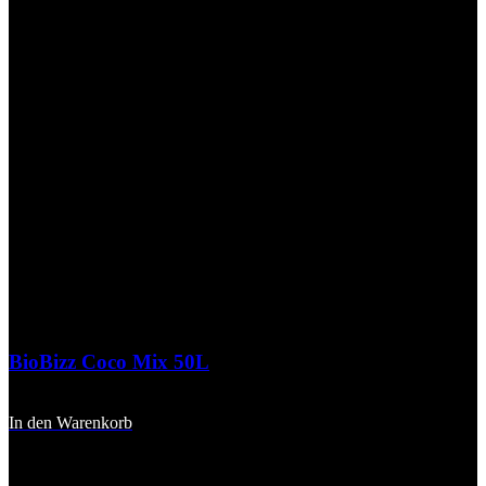
BioBizz Coco Mix 50L
16,90
€
In den Warenkorb
inkl. 20 % MwSt.