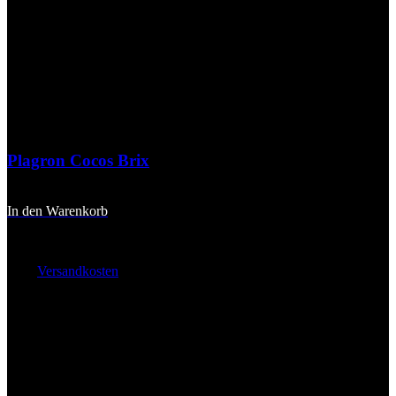
Plagron Cocos Brix
20,90
€
In den Warenkorb
inkl. 20 % MwSt.
zzgl.
Versandkosten