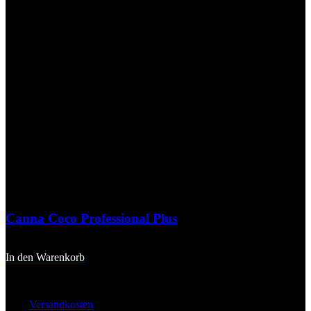
Canna Coco Professional Plus
21,90
€
In den Warenkorb
inkl. 20 % MwSt.
zzgl.
Versandkosten