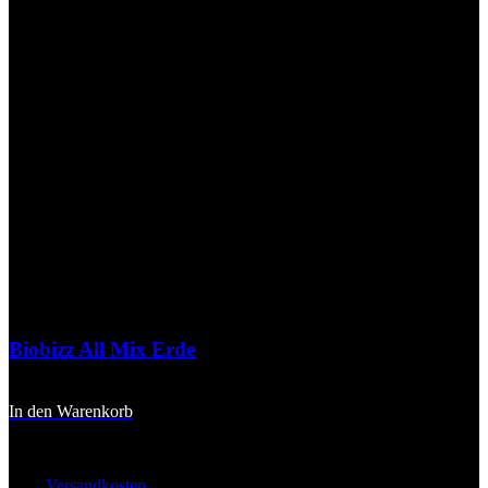
Biobizz All Mix Erde
22,90
€
In den Warenkorb
inkl. 20 % MwSt.
zzgl.
Versandkosten