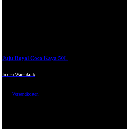
Juju Royal Coco Kaya 50L
21,90
€
In den Warenkorb
inkl. 20 % MwSt.
zzgl.
Versandkosten