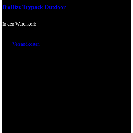
BioBizz Trypack Outdoor
19,90
€
In den Warenkorb
inkl. 20 % MwSt.
zzgl.
Versandkosten