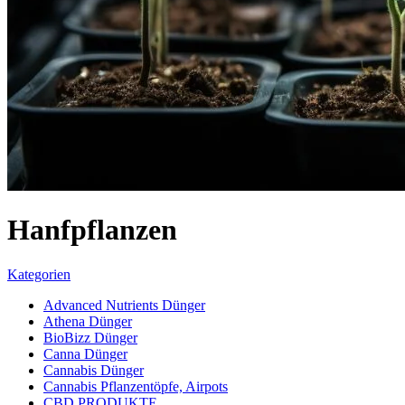
Hanfpflanzen
Kategorien
Advanced Nutrients Dünger
Athena Dünger
BioBizz Dünger
Canna Dünger
Cannabis Dünger
Cannabis Pflanzentöpfe, Airpots
CBD PRODUKTE