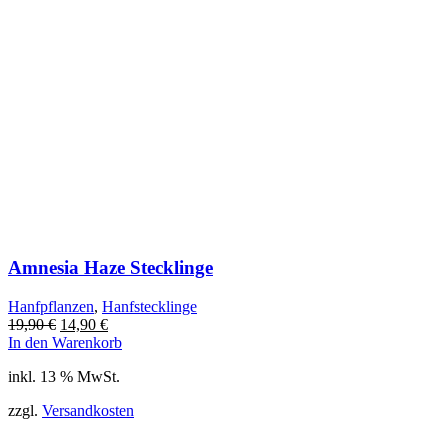
Amnesia Haze Stecklinge
Hanfpflanzen
,
Hanfstecklinge
Ursprünglicher
Aktueller
19,90
€
14,90
€
Preis
Preis
In den Warenkorb
war:
ist:
inkl. 13 % MwSt.
19,90 €
14,90 €.
zzgl.
Versandkosten