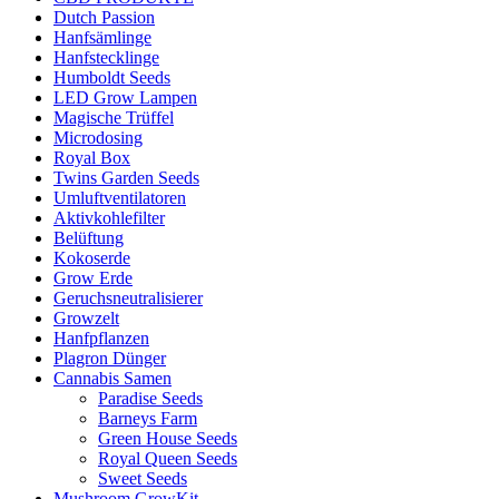
Dutch Passion
Hanfsämlinge
Hanfstecklinge
Humboldt Seeds
LED Grow Lampen
Magische Trüffel
Microdosing
Royal Box
Twins Garden Seeds
Umluftventilatoren
Aktivkohlefilter
Belüftung
Kokoserde
Grow Erde
Geruchsneutralisierer
Growzelt
Hanfpflanzen
Plagron Dünger
Cannabis Samen
Paradise Seeds
Barneys Farm
Green House Seeds
Royal Queen Seeds
Sweet Seeds
Mushroom GrowKit