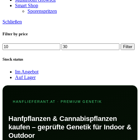
Smart Shop
Sporenspritzen
Schließen
Filter by price
Min.
Max.
Filter
Preis
Preis
Stock status
Im Angebot
Auf Lager
HANFLIEFERANT.AT · PREMIUM GENETIK
Hanfpflanzen & Cannabispflanzen
kaufen – geprüfte Genetik für Indoor &
Outdoor