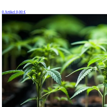
0
Artikel
0,00
€