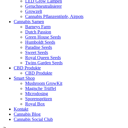
LED Grow Lampen
Geruchneutralisierer
Growzelt
Cannabis Pflanzentöpfe, Airpots
Cannabis Samen
Barneys Farm
Dutch Passion
Green House Seeds
Humboldt Seeds
Paradise Seeds
Sweet Seeds
Royal Queen Seeds
Twins Garden Seeds
CBD Produkte
CBD Produkte
Smart Shop
Mushroom GrowKit
Magische Trüffel
Microdosing
Sporenspritzen
Royal Box
Kontakt
Cannabis Blog
Cannabis Social Club