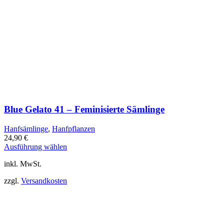
Blue Gelato 41 – Feminisierte Sämlinge
Hanfsämlinge
,
Hanfpflanzen
24,90
€
Dieses
Ausführung wählen
Produkt
inkl. MwSt.
weist
mehrere
zzgl.
Versandkosten
Varianten
auf.
Die
Optionen
können