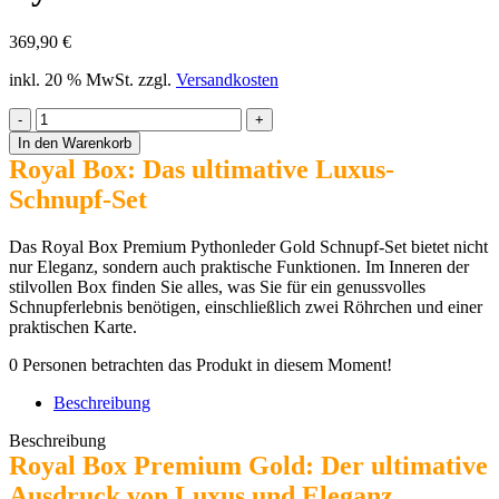
369,90
€
inkl. 20 % MwSt.
zzgl.
Versandkosten
Royal
Box
In den Warenkorb
Premium
Royal Box: Das ultimative Luxus-
Pythonleder
Schnupf-Set
Gold
Menge
Das Royal Box Premium Pythonleder Gold Schnupf-Set bietet nicht
nur Eleganz, sondern auch praktische Funktionen. Im Inneren der
stilvollen Box finden Sie alles, was Sie für ein genussvolles
Schnupferlebnis benötigen, einschließlich zwei Röhrchen und einer
praktischen Karte.
0
Personen betrachten das Produkt in diesem Moment!
Beschreibung
Beschreibung
Royal Box Premium Gold: Der ultimative
Ausdruck von Luxus und Eleganz