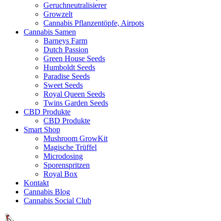
Geruchneutralisierer
Growzelt
Cannabis Pflanzentöpfe, Airpots
Cannabis Samen
Barneys Farm
Dutch Passion
Green House Seeds
Humboldt Seeds
Paradise Seeds
Sweet Seeds
Royal Queen Seeds
Twins Garden Seeds
CBD Produkte
CBD Produkte
Smart Shop
Mushroom GrowKit
Magische Trüffel
Microdosing
Sporenspritzen
Royal Box
Kontakt
Cannabis Blog
Cannabis Social Club