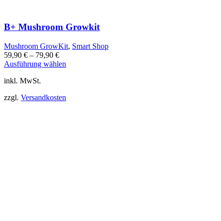
B+ Mushroom Growkit
Mushroom GrowKit
,
Smart Shop
59,90
€
–
79,90
€
Dieses
Ausführung wählen
Produkt
inkl. MwSt.
weist
mehrere
zzgl.
Versandkosten
Varianten
auf.
Die
Optionen
können
auf
der
Produktseite
gewählt
werden