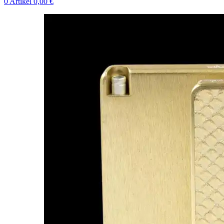
0
Artikel
0,00
€