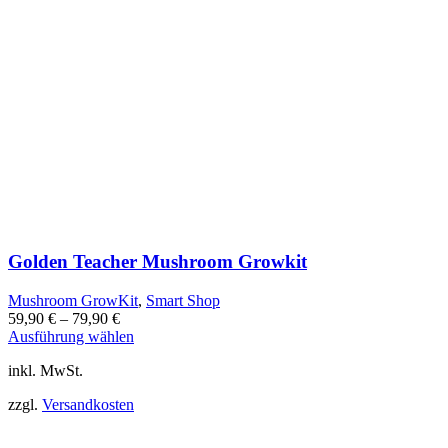
Golden Teacher Mushroom Growkit
Mushroom GrowKit
,
Smart Shop
59,90
€
–
79,90
€
Dieses
Ausführung wählen
Produkt
inkl. MwSt.
weist
mehrere
zzgl.
Versandkosten
Varianten
auf.
Die