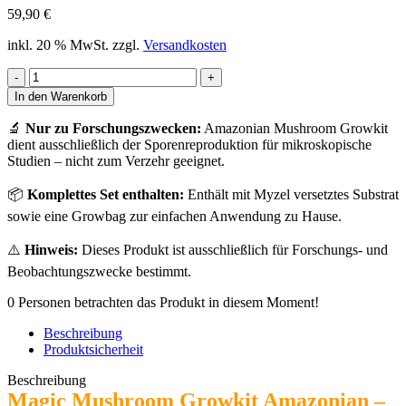
59,90
€
inkl. 20 % MwSt.
zzgl.
Versandkosten
Amazonian
Mushroom
In den Warenkorb
Growkit
Menge
🔬
Nur zu Forschungszwecken:
Amazonian Mushroom Growkit
dient ausschließlich der Sporenreproduktion für mikroskopische
Studien – nicht zum Verzehr geeignet.
📦
Komplettes Set enthalten:
Enthält mit Myzel versetztes Substrat
sowie eine Growbag zur einfachen Anwendung zu Hause.
⚠️
Hinweis:
Dieses Produkt ist ausschließlich für Forschungs- und
Beobachtungszwecke bestimmt.
0
Personen betrachten das Produkt in diesem Moment!
Beschreibung
Produktsicherheit
Beschreibung
Magic Mushroom Growkit Amazonian –