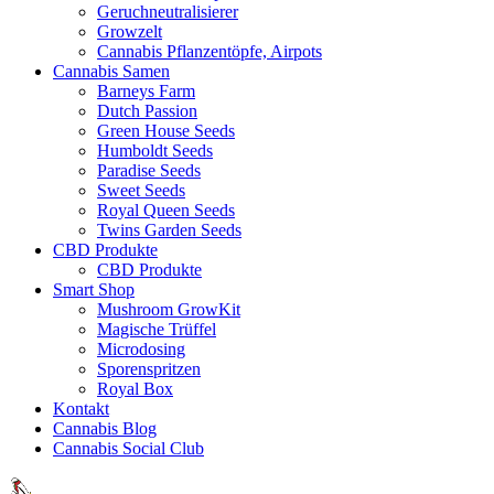
Geruchneutralisierer
Growzelt
Cannabis Pflanzentöpfe, Airpots
Cannabis Samen
Barneys Farm
Dutch Passion
Green House Seeds
Humboldt Seeds
Paradise Seeds
Sweet Seeds
Royal Queen Seeds
Twins Garden Seeds
CBD Produkte
CBD Produkte
Smart Shop
Mushroom GrowKit
Magische Trüffel
Microdosing
Sporenspritzen
Royal Box
Kontakt
Cannabis Blog
Cannabis Social Club