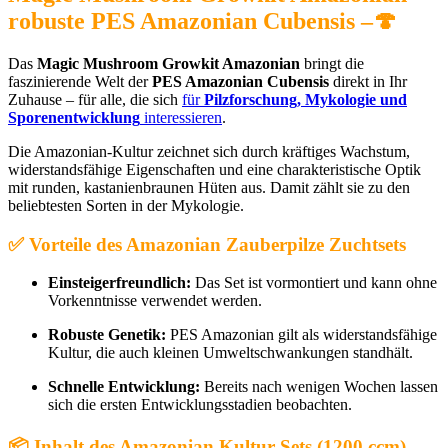
robuste PES Amazonian Cubensis –
🍄
Das
Magic Mushroom Growkit Amazonian
bringt die
faszinierende Welt der
PES Amazonian Cubensis
direkt in Ihr
Zuhause – für alle, die sich
für
Pilzforschung, Mykologie und
Sporenentwicklung
interessieren
.
Die Amazonian-Kultur zeichnet sich durch kräftiges Wachstum,
widerstandsfähige Eigenschaften und eine charakteristische Optik
mit runden, kastanienbraunen Hüten aus. Damit zählt sie zu den
beliebtesten Sorten in der Mykologie.
✅ Vorteile des Amazonian Zauberpilze Zuchtsets
Einsteigerfreundlich:
Das Set ist vormontiert und kann ohne
Vorkenntnisse verwendet werden.
Robuste Genetik:
PES Amazonian gilt als widerstandsfähige
Kultur, die auch kleinen Umweltschwankungen standhält.
Schnelle Entwicklung:
Bereits nach wenigen Wochen lassen
sich die ersten Entwicklungsstadien beobachten.
📦 Inhalt des Amazonian Kultur-Sets (1200 ccm)