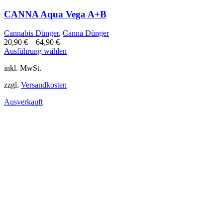
CANNA Aqua Vega A+B
Cannabis Dünger
,
Canna Dünger
20,90
€
–
64,90
€
Dieses
Ausführung wählen
Produkt
inkl. MwSt.
weist
mehrere
zzgl.
Versandkosten
Varianten
auf.
Ausverkauft
Die
Optionen
können
auf
der
Produktseite
gewählt
werden