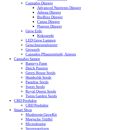
Cannabis Dünger
Advanced Nutrients Dünger
Athena Dünger
BioBizz Dünger
Canna Dünger
Plagron Dünger
Grow Erde
Kokoserde
LED Grow Lampen
Geruchneutralisierer
Growzelt
Cannabis Pflanzentöpfe, Airpots
Cannabis Samen
Barneys Farm
Dutch Passion
Green House Seeds
Humboldt Seeds
Paradise Seeds
Sweet Seeds
Royal Queen Seeds
Twins Garden Seeds
CBD Produkte
CBD Produkte
Smart Shop
Mushroom GrowKit
Magische Trüffel
Microdosing
Sporenspritzen