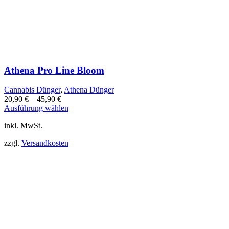
Athena Pro Line Bloom
Cannabis Dünger
,
Athena Dünger
20,90
€
–
45,90
€
Dieses
Ausführung wählen
Produkt
inkl. MwSt.
weist
mehrere
zzgl.
Versandkosten
Varianten
auf.
Die
Optionen
können
auf
der
Produktseite
gewählt
werden