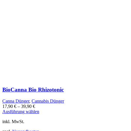
BioCanna Bio Rhizotonic
Canna Dünger
,
Cannabis Dünger
17,90
€
–
39,90
€
Dieses
Ausführung wählen
Produkt
inkl. MwSt.
weist
mehrere