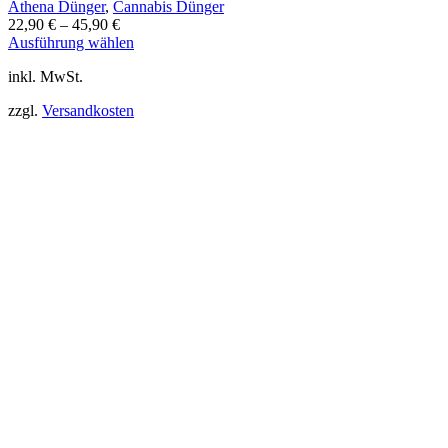
Athena Dünger
,
Cannabis Dünger
22,90
€
–
45,90
€
Dieses
Ausführung wählen
Produkt
inkl. MwSt.
weist
mehrere
zzgl.
Versandkosten
Varianten
auf.
Die
Optionen
können
auf
der
Produktseite
gewählt
werden