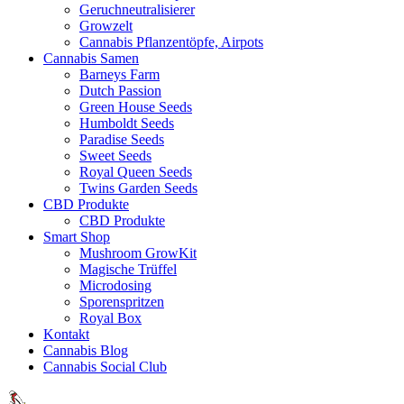
Geruchneutralisierer
Growzelt
Cannabis Pflanzentöpfe, Airpots
Cannabis Samen
Barneys Farm
Dutch Passion
Green House Seeds
Humboldt Seeds
Paradise Seeds
Sweet Seeds
Royal Queen Seeds
Twins Garden Seeds
CBD Produkte
CBD Produkte
Smart Shop
Mushroom GrowKit
Magische Trüffel
Microdosing
Sporenspritzen
Royal Box
Kontakt
Cannabis Blog
Cannabis Social Club