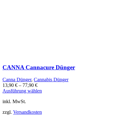
CANNA Cannacure Dünger
Canna Dünger
,
Cannabis Dünger
13,90
€
–
77,90
€
Dieses
Ausführung wählen
Produkt
inkl. MwSt.
weist
mehrere
zzgl.
Versandkosten
Varianten
auf.
Die
Optionen
können