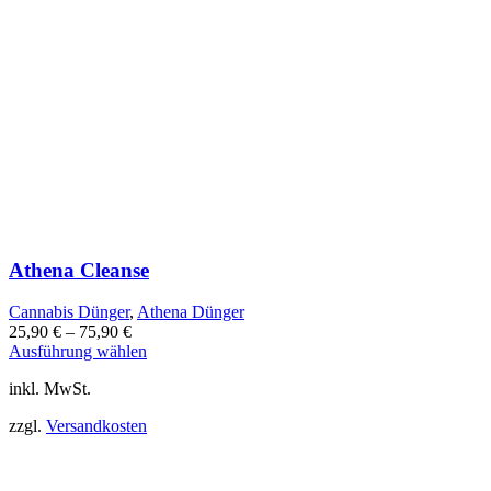
Athena Cleanse
Cannabis Dünger
,
Athena Dünger
25,90
€
–
75,90
€
Dieses
Ausführung wählen
Produkt
inkl. MwSt.
weist
mehrere
zzgl.
Versandkosten
Varianten
auf.
Die
Optionen