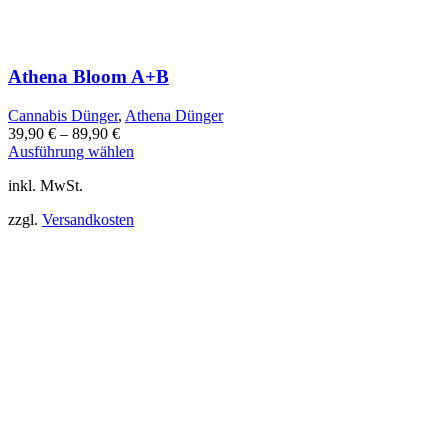
Athena Bloom A+B
Cannabis Dünger
,
Athena Dünger
39,90
€
–
89,90
€
Dieses
Ausführung wählen
Produkt
inkl. MwSt.
weist
mehrere
zzgl.
Versandkosten
Varianten
auf.
Die
Optionen
können
auf
der
Produktseite
gewählt
werden