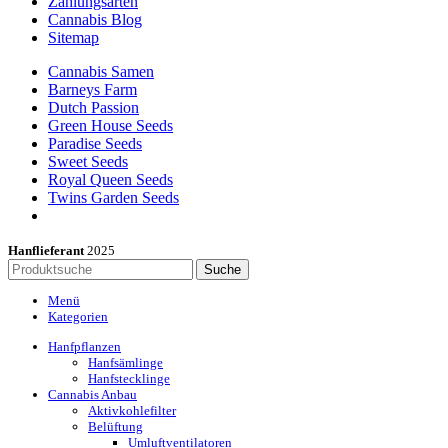
Zahlungsarten
Cannabis Blog
Sitemap
Cannabis Samen
Barneys Farm
Dutch Passion
Green House Seeds
Paradise Seeds
Sweet Seeds
Royal Queen Seeds
Twins Garden Seeds
Hanflieferant
2025
Suche
Menü
Kategorien
Hanfpflanzen
Hanfsämlinge
Hanfstecklinge
Cannabis Anbau
Aktivkohlefilter
Belüftung
Umluftventilatoren