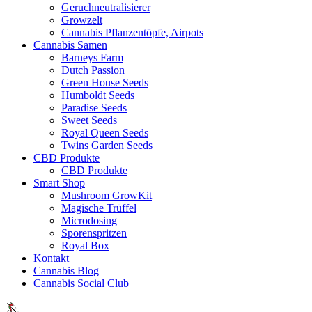
Geruchneutralisierer
Growzelt
Cannabis Pflanzentöpfe, Airpots
Cannabis Samen
Barneys Farm
Dutch Passion
Green House Seeds
Humboldt Seeds
Paradise Seeds
Sweet Seeds
Royal Queen Seeds
Twins Garden Seeds
CBD Produkte
CBD Produkte
Smart Shop
Mushroom GrowKit
Magische Trüffel
Microdosing
Sporenspritzen
Royal Box
Kontakt
Cannabis Blog
Cannabis Social Club