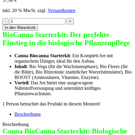
57,90
€
inkl. 20 % MwSt.
zzgl.
Versandkosten
Canna
BioCanna
In den Warenkorb
Starterkit
BioCanna Starterkit: Der perfekte
Menge
Einstieg in die biologische Pflanzenpflege
Canna Biocanna Starterkit
: Ein Komplett-Set mit
organischem Dünger, ideal für den Anbau.
Inhalt
: Bio Vega (für die Wachstumsphase), Bio Flores (für
die Blüte), Bio Rhizotonic (natürlicher Wurzelstimulator), Bio
BOOST (Aminosäuren, Vitamine, Enzyme).
Vorteil
: Das Set bietet eine ausgewogene
Nährstoffversorgung und unterstützt kräftiges
Pflanzenwachstum.
1
Person betrachtet das Produkt in diesem Moment!
Beschreibung
Beschreibung
Canna BioCanna Starterkit: Biologische