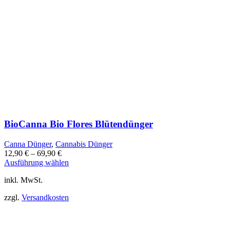
BioCanna Bio Flores Blütendünger
Canna Dünger
,
Cannabis Dünger
12,90
€
–
69,90
€
Dieses
Ausführung wählen
Produkt
inkl. MwSt.
weist
mehrere
zzgl.
Versandkosten
Varianten
auf.
Die
Optionen