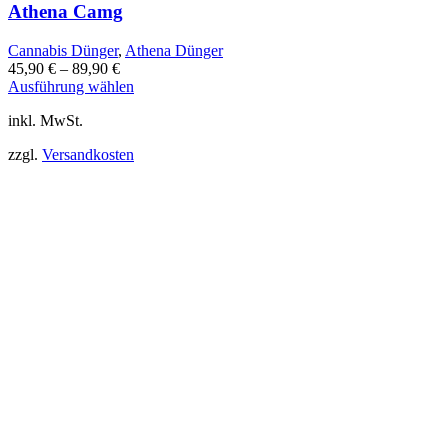
Athena Camg
Cannabis Dünger
,
Athena Dünger
45,90
€
–
89,90
€
Dieses
Ausführung wählen
Produkt
inkl. MwSt.
weist
mehrere
zzgl.
Versandkosten
Varianten
auf.
Die
Optionen
können
auf
der
Produktseite
gewählt
werden