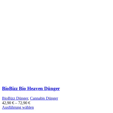
BioBizz Bio Heaven Dünger
BioBizz Dünger
,
Cannabis Dünger
42,90
€
–
72,90
€
Dieses
Ausführung wählen
Produkt