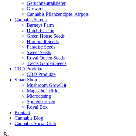
Geruchneutralisierer
Growzelt
Cannabis Pflanzentöpfe, Airpots
Cannabis Samen
Barneys Farm
Dutch Passion
Green House Seeds
Humboldt Seeds
Paradise Seeds
Sweet Seeds
Royal Queen Seeds
Twins Garden Seeds
CBD Produkte
CBD Produkte
Smart Shop
Mushroom GrowKit
Magische Trüffel
Microdosing
Sporenspritzen
Royal Box
Kontakt
Cannabis Blog
Cannabis Social Club