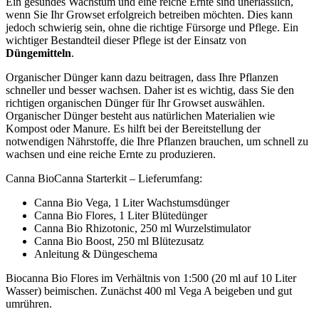
Ein gesundes Wachstum und eine reiche Ernte sind unerlässlich,
wenn Sie Ihr Growset erfolgreich betreiben möchten. Dies kann
jedoch schwierig sein, ohne die richtige Fürsorge und Pflege. Ein
wichtiger Bestandteil dieser Pflege ist der Einsatz von
Düngemitteln
.
Organischer Dünger kann dazu beitragen, dass Ihre Pflanzen
schneller und besser wachsen. Daher ist es wichtig, dass Sie den
richtigen organischen Dünger für Ihr Growset auswählen.
Organischer Dünger besteht aus natürlichen Materialien wie
Kompost oder Manure. Es hilft bei der Bereitstellung der
notwendigen Nährstoffe, die Ihre Pflanzen brauchen, um schnell zu
wachsen und eine reiche Ernte zu produzieren.
Canna BioCanna Starterkit – Lieferumfang:
Canna Bio Vega, 1 Liter Wachstumsdünger
Canna Bio Flores, 1 Liter Blütedünger
Canna Bio Rhizotonic, 250 ml Wurzelstimulator
Canna Bio Boost, 250 ml Blütezusatz
Anleitung & Düngeschema
Biocanna Bio Flores im Verhältnis von 1:500 (20 ml auf 10 Liter
Wasser) beimischen. Zunächst 400 ml Vega A beigeben und gut
umrühren.