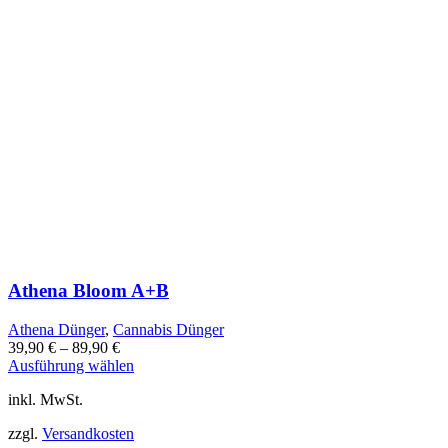
Athena Bloom A+B
Athena Dünger
,
Cannabis Dünger
39,90
€
–
89,90
€
Dieses
Ausführung wählen
Produkt
inkl. MwSt.
weist
mehrere
zzgl.
Versandkosten
Varianten