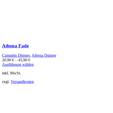
Athena Fade
Cannabis Dünger
,
Athena Dünger
20,90
€
–
45,90
€
Dieses
Ausführung wählen
Produkt
inkl. MwSt.
weist
mehrere
zzgl.
Versandkosten
Varianten
auf.
Die
Optionen
können
auf
der