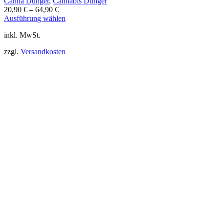
Canna Dünger
,
Cannabis Dünger
20,90
€
–
64,90
€
Dieses
Ausführung wählen
Produkt
inkl. MwSt.
weist
mehrere
zzgl.
Versandkosten
Varianten
auf.
Die
Optionen
können
auf
der
Produktseite
gewählt
werden