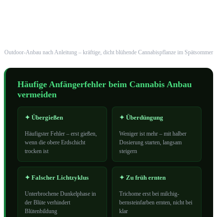
Outdoor-Anbau nach Anleitung – kräftige, dicht blühende Cannabispflanze im Spätsommer
Häufige Anfängerfehler beim Cannabis Anbau
vermeiden
✦ Übergießen
✦ Überdüngung
Häufigster Fehler – erst gießen,
Weniger ist mehr – mit halber
wenn die obere Erdschicht
Dosierung starten, langsam
trocken ist
steigern
✦ Falscher Lichtzyklus
✦ Zu früh ernten
Unterbrochene Dunkelphase in
Trichome erst bei milchig-
der Blüte verhindert
bernsteinfarben ernten, nicht bei
Blütenbildung
klar