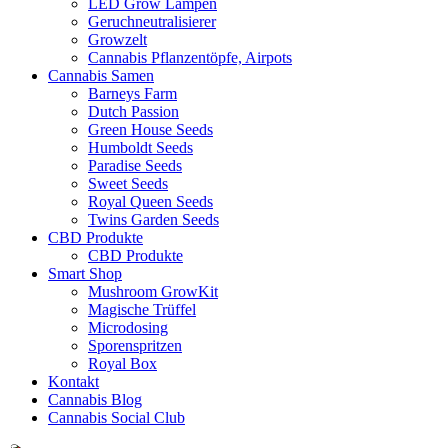
LED Grow Lampen
Geruchneutralisierer
Growzelt
Cannabis Pflanzentöpfe, Airpots
Cannabis Samen
Barneys Farm
Dutch Passion
Green House Seeds
Humboldt Seeds
Paradise Seeds
Sweet Seeds
Royal Queen Seeds
Twins Garden Seeds
CBD Produkte
CBD Produkte
Smart Shop
Mushroom GrowKit
Magische Trüffel
Microdosing
Sporenspritzen
Royal Box
Kontakt
Cannabis Blog
Cannabis Social Club