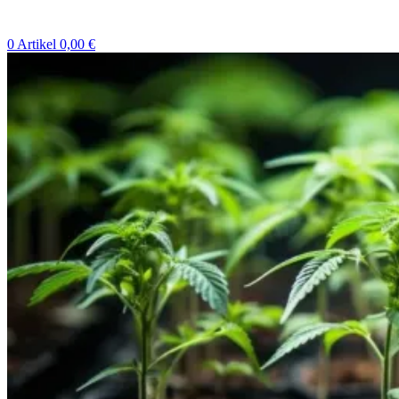
0
Artikel
0,00
€