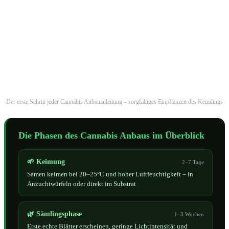
Der erste Schritt jeder Cannabis Anbauanleitung – sorgfältiges Einpflanzen des Keimlings
Die Phasen des Cannabis Anbaus im Überblick
🌱 Keimung
2–7 Tage
Samen keimen bei 20–25°C und hoher Luftfeuchtigkeit – in
Anzuchtwürfeln oder direkt im Substrat
🌿 Sämlingsphase
1–3 Wochen
Erste echte Blätter erscheinen, geringe Lichtintensität und