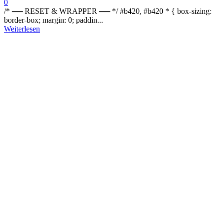
0
/* ── RESET & WRAPPER ── */ #b420, #b420 * { box-sizing:
border-box; margin: 0; paddin...
Weiterlesen