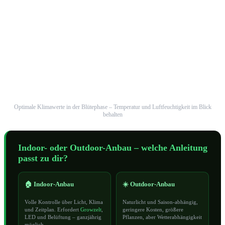
Optimale Klimawerte in der Blütephase – Temperatur und Luftfeuchtigkeit im Blick
behalten
Indoor- oder Outdoor-Anbau – welche Anleitung
passt zu dir?
🏠 Indoor-Anbau
☀️ Outdoor-Anbau
Volle Kontrolle über Licht, Klima
Naturlicht und Saison-abhängig,
und Zeitplan. Erfordert
Growzelt
,
geringere Kosten, größere
LED und Belüftung – ganzjährig
Pflanzen, aber Wetterabhängigkeit
möglich