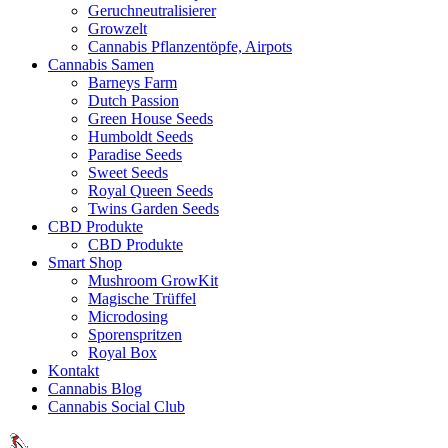
Geruchneutralisierer
Growzelt
Cannabis Pflanzentöpfe, Airpots
Cannabis Samen
Barneys Farm
Dutch Passion
Green House Seeds
Humboldt Seeds
Paradise Seeds
Sweet Seeds
Royal Queen Seeds
Twins Garden Seeds
CBD Produkte
CBD Produkte
Smart Shop
Mushroom GrowKit
Magische Trüffel
Microdosing
Sporenspritzen
Royal Box
Kontakt
Cannabis Blog
Cannabis Social Club