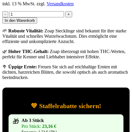
inkl. 13 % MwSt.
zzgl.
Versandkosten
Zoap
Cannabis
In den Warenkorb
Stecklinge
Menge
🌱
Robuste Vitalität:
Zoap Stecklinge sind bekannt für ihre starke
Vitalität und schnelles Wurzelwachstum. Dies ermöglicht eine
effiziente und unkomplizierte Anzucht.
🌿
Hoher THC-Gehalt:
Zoap überzeugt mit hohen THC-Werten,
perfekt für Kenner und Liebhaber intensiver Effekte.
🥦
Üppige Ernte:
Freuen Sie sich auf reichhaltige Ernten mit
dichten, harzreichen Blüten, die sowohl optisch als auch aromatisch
beeindrucken.
💚 Staffelrabatte sichern!
🎁
Ab 3 Stück
Pro Stück:
23,16
€
Ersparnis:
1,74
€
(7%)