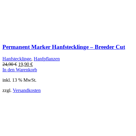
Permanent Marker Hanfstecklinge – Breeder Cut
Hanfstecklinge
,
Hanfpflanzen
Ursprünglicher
Aktueller
24,90
€
19,90
€
Preis
Preis
In den Warenkorb
war:
ist:
inkl. 13 % MwSt.
24,90 €
19,90 €.
zzgl.
Versandkosten