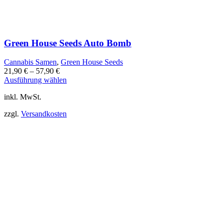
Green House Seeds Auto Bomb
Cannabis Samen
,
Green House Seeds
21,90
€
–
57,90
€
Dieses
Ausführung wählen
Produkt
inkl. MwSt.
weist
mehrere
zzgl.
Versandkosten
Varianten
auf.
Die
Optionen
können
auf
der
Produktseite
gewählt
werden