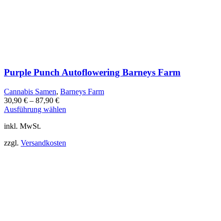
Purple Punch Autoflowering Barneys Farm
Cannabis Samen
,
Barneys Farm
30,90
€
–
87,90
€
Dieses
Ausführung wählen
Produkt
inkl. MwSt.
weist
mehrere
zzgl.
Versandkosten
Varianten
auf.
Die
Optionen
können
auf
der
Produktseite
gewählt