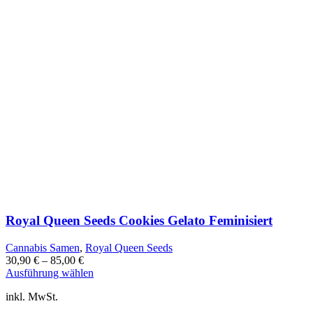
Royal Queen Seeds Cookies Gelato Feminisiert
Cannabis Samen
,
Royal Queen Seeds
30,90
€
–
85,00
€
Dieses
Ausführung wählen
Produkt
inkl. MwSt.
weist
mehrere