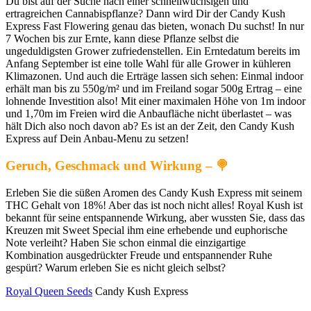
Du bist auf der Suche nach einer schnellwüchsigen und
ertragreichen Cannabispflanze? Dann wird Dir der Candy Kush
Express Fast Flowering genau das bieten, wonach Du suchst! In nur
7 Wochen bis zur Ernte, kann diese Pflanze selbst die
ungeduldigsten Grower zufriedenstellen. Ein Erntedatum bereits im
Anfang September ist eine tolle Wahl für alle Grower in kühleren
Klimazonen. Und auch die Erträge lassen sich sehen: Einmal indoor
erhält man bis zu 550g/m² und im Freiland sogar 500g Ertrag – eine
lohnende Investition also! Mit einer maximalen Höhe von 1m indoor
und 1,70m im Freien wird die Anbaufläche nicht überlastet – was
hält Dich also noch davon ab? Es ist an der Zeit, den Candy Kush
Express auf Dein Anbau-Menu zu setzen!
Geruch, Geschmack und Wirkung –
🍭
Erleben Sie die süßen Aromen des Candy Kush Express mit seinem
THC Gehalt von 18%! Aber das ist noch nicht alles! Royal Kush ist
bekannt für seine entspannende Wirkung, aber wussten Sie, dass das
Kreuzen mit Sweet Special ihm eine erhebende und euphorische
Note verleiht? Haben Sie schon einmal die einzigartige
Kombination ausgedrückter Freude und entspannender Ruhe
gespürt? Warum erleben Sie es nicht gleich selbst?
Royal Queen Seeds
Candy Kush Express