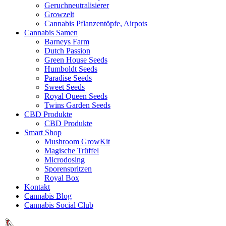
Geruchneutralisierer
Growzelt
Cannabis Pflanzentöpfe, Airpots
Cannabis Samen
Barneys Farm
Dutch Passion
Green House Seeds
Humboldt Seeds
Paradise Seeds
Sweet Seeds
Royal Queen Seeds
Twins Garden Seeds
CBD Produkte
CBD Produkte
Smart Shop
Mushroom GrowKit
Magische Trüffel
Microdosing
Sporenspritzen
Royal Box
Kontakt
Cannabis Blog
Cannabis Social Club