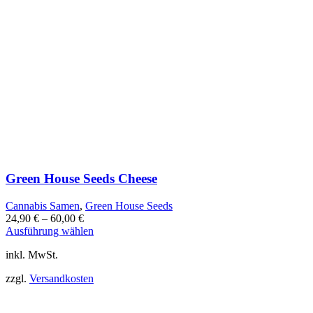
Green House Seeds Cheese
Cannabis Samen
,
Green House Seeds
24,90
€
–
60,00
€
Dieses
Ausführung wählen
Produkt
inkl. MwSt.
weist
mehrere
zzgl.
Versandkosten
Varianten
auf.
Die