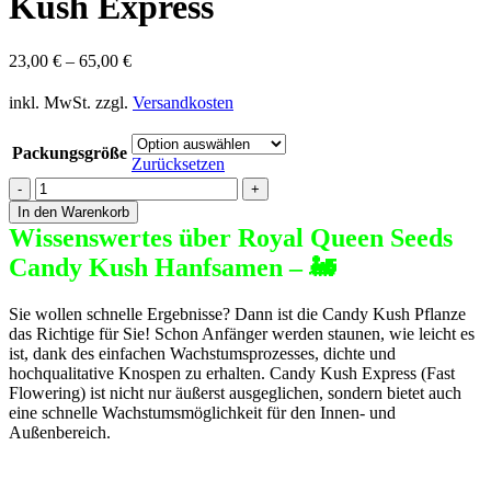
Kush Express
23,00
€
–
65,00
€
inkl. MwSt.
zzgl.
Versandkosten
Packungsgröße
Zurücksetzen
Royal
Queen
In den Warenkorb
Seeds
Wissenswertes über Royal Queen Seeds
Candy
Candy Kush
Hanfsamen
– 🚂
Kush
Express
Menge
Sie wollen schnelle Ergebnisse? Dann ist die Candy Kush Pflanze
das Richtige für Sie! Schon Anfänger werden staunen, wie leicht es
ist, dank des einfachen Wachstumsprozesses, dichte und
hochqualitative Knospen zu erhalten. Candy Kush Express (Fast
Flowering) ist nicht nur äußerst ausgeglichen, sondern bietet auch
eine schnelle Wachstumsmöglichkeit für den Innen- und
Außenbereich.