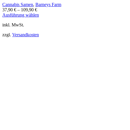
Cannabis Samen
,
Barneys Farm
37,90
€
–
109,90
€
Dieses
Ausführung wählen
Produkt
inkl. MwSt.
weist
mehrere
zzgl.
Versandkosten
Varianten
auf.
Die
Optionen
können
auf
der
Produktseite
gewählt
werden