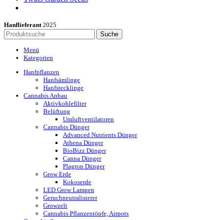
Hanflieferant
2025
Suche
Menü
Kategorien
Hanfpflanzen
Hanfsämlinge
Hanfstecklinge
Cannabis Anbau
Aktivkohlefilter
Belüftung
Umluftventilatoren
Cannabis Dünger
Advanced Nutrients Dünger
Athena Dünger
BioBizz Dünger
Canna Dünger
Plagron Dünger
Grow Erde
Kokoserde
LED Grow Lampen
Geruchneutralisierer
Growzelt
Cannabis Pflanzentöpfe, Airpots