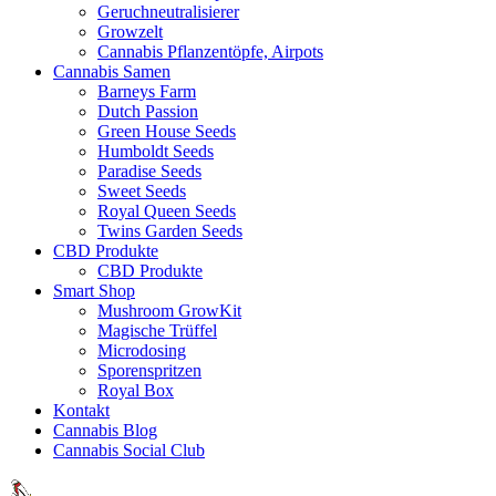
Geruchneutralisierer
Growzelt
Cannabis Pflanzentöpfe, Airpots
Cannabis Samen
Barneys Farm
Dutch Passion
Green House Seeds
Humboldt Seeds
Paradise Seeds
Sweet Seeds
Royal Queen Seeds
Twins Garden Seeds
CBD Produkte
CBD Produkte
Smart Shop
Mushroom GrowKit
Magische Trüffel
Microdosing
Sporenspritzen
Royal Box
Kontakt
Cannabis Blog
Cannabis Social Club