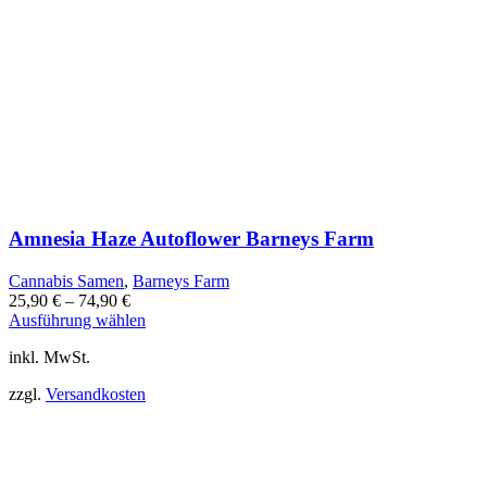
Amnesia Haze Autoflower Barneys Farm
Cannabis Samen
,
Barneys Farm
25,90
€
–
74,90
€
Dieses
Ausführung wählen
Produkt
inkl. MwSt.
weist
mehrere
zzgl.
Versandkosten
Varianten
auf.
Die
Optionen
können