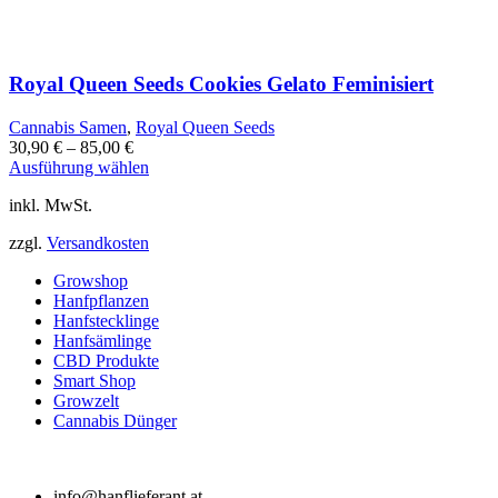
Royal Queen Seeds Cookies Gelato Feminisiert
Cannabis Samen
,
Royal Queen Seeds
30,90
€
–
85,00
€
Dieses
Ausführung wählen
Produkt
inkl. MwSt.
weist
mehrere
zzgl.
Versandkosten
Varianten
auf.
Growshop
Die
Hanfpflanzen
Optionen
Hanfstecklinge
können
Hanfsämlinge
auf
CBD Produkte
der
Smart Shop
Produktseite
Growzelt
gewählt
Cannabis Dünger
werden
info@hanflieferant.at