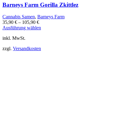
Barneys Farm Gorilla Zkittlez
Cannabis Samen
,
Barneys Farm
35,90
€
–
105,90
€
Dieses
Ausführung wählen
Produkt
inkl. MwSt.
weist
mehrere
zzgl.
Versandkosten
Varianten
auf.
Die
Optionen
können
auf
der
Produktseite
gewählt
werden