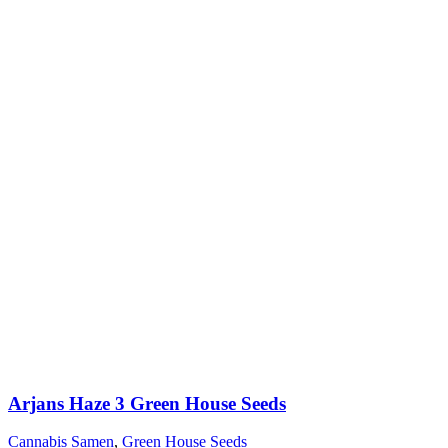
auf
der
Produktseite
gewählt
werden
Arjans Haze 3 Green House Seeds
Cannabis Samen
,
Green House Seeds