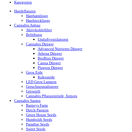
Kategorien
Hanfpflanzen
Hanfsämlinge
Hanfstecklinge
Cannabis Anbau
Aktivkohlefilter
Belüftung
Umluftventilatoren
Cannabis Dünger
Advanced Nutrients Dünger
Athena Dünger
BioBizz Dünger
Canna Dünger
Plagron Dünger
Grow Erde
Kokoserde
LED Grow Lampen
Geruchneutralisierer
Growzelt
Cannabis Pflanzentöpfe, Airpots
Cannabis Samen
Barneys Farm
Dutch Passion
Green House Seeds
Humboldt Seeds
Paradise Seeds
Sweet Seeds