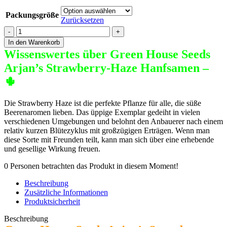
Packungsgröße
Zurücksetzen
Arjan's
Strawberry
In den Warenkorb
Haze
Wissenswertes über Green House Seeds
Green
Arjan’s Strawberry-Haze Hanfsamen –
House
Seeds
🌵
Menge
Die Strawberry Haze ist die perfekte Pflanze für alle, die süße
Beerenaromen lieben. Das üppige Exemplar gedeiht in vielen
verschiedenen Umgebungen und belohnt den Anbauerer nach einem
relativ kurzen Blütezyklus mit großzügigen Erträgen. Wenn man
diese Sorte mit Freunden teilt, kann man sich über eine erhebende
und gesellige Wirkung freuen.
0
Personen betrachten das Produkt in diesem Moment!
Beschreibung
Zusätzliche Informationen
Produktsicherheit
Beschreibung