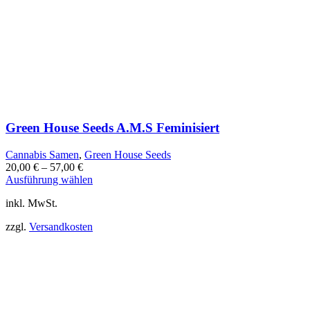
Green House Seeds A.M.S Feminisiert
Cannabis Samen
,
Green House Seeds
20,00
€
–
57,00
€
Dieses
Ausführung wählen
Produkt
inkl. MwSt.
weist
mehrere
zzgl.
Versandkosten
Varianten
auf.
Die
Optionen
können
auf
der