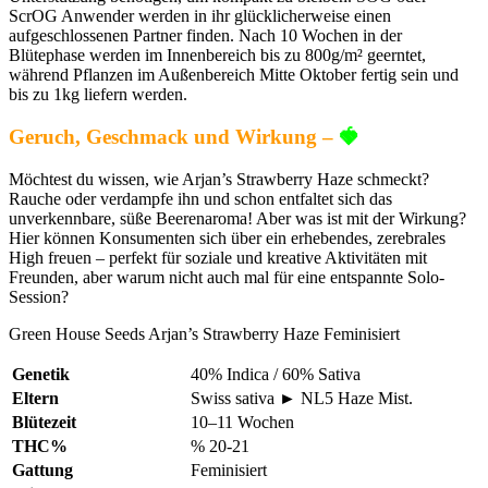
ScrOG Anwender werden in ihr glücklicherweise einen
aufgeschlossenen Partner finden. Nach 10 Wochen in der
Blütephase werden im Innenbereich bis zu 800g/m² geerntet,
während Pflanzen im Außenbereich Mitte Oktober fertig sein und
bis zu 1kg liefern werden.
Geruch, Geschmack und Wirkung –
🍓
Möchtest du wissen, wie Arjan’s Strawberry Haze schmeckt?
Rauche oder verdampfe ihn und schon entfaltet sich das
unverkennbare, süße Beerenaroma! Aber was ist mit der Wirkung?
Hier können Konsumenten sich über ein erhebendes, zerebrales
High freuen – perfekt für soziale und kreative Aktivitäten mit
Freunden, aber warum nicht auch mal für eine entspannte Solo-
Session?
Green House Seeds Arjan’s Strawberry Haze Feminisiert
Genetik
40% Indica / 60% Sativa
Eltern
Swiss sativa ► NL5 Haze Mist.
Blütezeit
10–11 Wochen
THC%
% 20-21
Gattung
Feminisiert