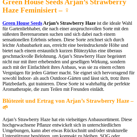
Green House Seeds Arjan’s Strawberry
Haze Feminisiert – ♀️
Green House Seeds
Arjan’s Strawberry Haze
ist die ideale Wahl
für Gartenliebhaber, die nach einer anspruchsvollen Sorte mit den
süßesten Beerenaromen suchen und sich dabei nach einem
sensationellen Erlebnis sehnen. Diese Sorte zeichnet sich durch
leichte Anbaubarkeit aus, erreicht eine beeindruckende Höhe und
bietet nach einem erstaunlich kurzen Blütezyklus eine überaus
geschmackvolle Belohnung. Arjan’s Strawberry Haze begeistert
nicht nur mit ihrer erhebenden und geselligen Wirkung, sondern
auch mit der Einfachheit ihres Anbaus, was sie zu einem echten
Vergnügen für jeden Gärtner macht. Sie eignet sich hervorragend für
sowohl Indoor- als auch Outdoor-Gärten und lässt sich, trotz ihres
Platzbedarfs, gut trainieren. Diese Sorte ist wahrhaftig die perfekte
Aromatherapie, die zum Teilen mit Freunden einlädt.
Blütezeit und Ertrag von Arjan’s Strawberry Haze –
🌱
Arjan’s Strawberry Haze hat ein vielseitiges Anbausortiment. Diese
hochgewachsene Pflanze entwickelt sich in unterschiedlichen
Umgebungen, kann aber etwas Rückschnitt und/oder strukturelle
Unterstützung benötigen, um kompakt zu bleiben. SOG oder