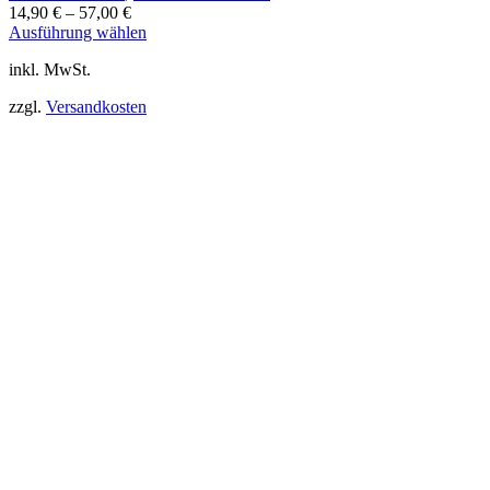
14,90
€
–
57,00
€
Dieses
Ausführung wählen
Produkt
inkl. MwSt.
weist
mehrere
zzgl.
Versandkosten
Varianten
auf.
Die
Optionen
können
auf
der
Produktseite
gewählt
werden