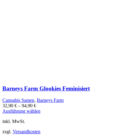
Barneys Farm Glookies Feminisiert
Cannabis Samen
,
Barneys Farm
32,90
€
–
94,90
€
Dieses
Ausführung wählen
Produkt
inkl. MwSt.
weist
mehrere
zzgl.
Versandkosten
Varianten