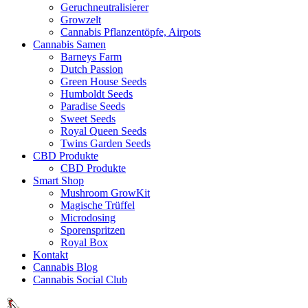
Geruchneutralisierer
Growzelt
Cannabis Pflanzentöpfe, Airpots
Cannabis Samen
Barneys Farm
Dutch Passion
Green House Seeds
Humboldt Seeds
Paradise Seeds
Sweet Seeds
Royal Queen Seeds
Twins Garden Seeds
CBD Produkte
CBD Produkte
Smart Shop
Mushroom GrowKit
Magische Trüffel
Microdosing
Sporenspritzen
Royal Box
Kontakt
Cannabis Blog
Cannabis Social Club