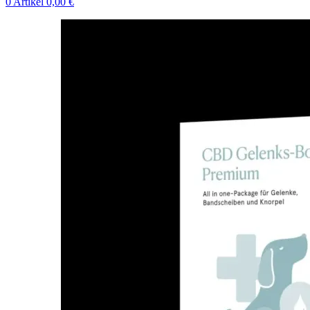
0
Artikel
0,00
€