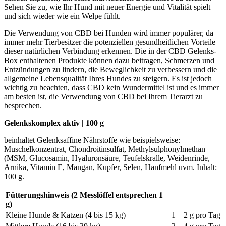
Sehen Sie zu, wie Ihr Hund mit neuer Energie und Vitalität spielt
und sich wieder wie ein Welpe fühlt.
Die Verwendung von CBD bei Hunden wird immer populärer, da
immer mehr Tierbesitzer die potenziellen gesundheitlichen Vorteile
dieser natürlichen Verbindung erkennen. Die in der CBD Gelenks-
Box enthaltenen Produkte können dazu beitragen, Schmerzen und
Entzündungen zu lindern, die Beweglichkeit zu verbessern und die
allgemeine Lebensqualität Ihres Hundes zu steigern. Es ist jedoch
wichtig zu beachten, dass CBD kein Wundermittel ist und es immer
am besten ist, die Verwendung von CBD bei Ihrem Tierarzt zu
besprechen.
Gelenkskomplex aktiv | 100 g
beinhaltet Gelenksaffine Nährstoffe wie beispielsweise:
Muschelkonzentrat, Chondroitinsulfat, Methylsulphonylmethan
(MSM, Glucosamin, Hyaluronsäure, Teufelskralle, Weidenrinde,
Arnika, Vitamin E, Mangan, Kupfer, Selen, Hanfmehl uvm. Inhalt:
100 g.
Fütterungshinweis (2 Messlöffel entsprechen 1
g)
Kleine Hunde & Katzen (4 bis 15 kg)
1 – 2 g pro Tag