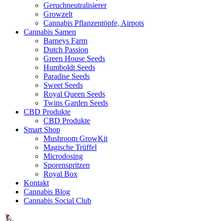
Geruchneutralisierer
Growzelt
Cannabis Pflanzentöpfe, Airpots
Cannabis Samen
Barneys Farm
Dutch Passion
Green House Seeds
Humboldt Seeds
Paradise Seeds
Sweet Seeds
Royal Queen Seeds
Twins Garden Seeds
CBD Produkte
CBD Produkte
Smart Shop
Mushroom GrowKit
Magische Trüffel
Microdosing
Sporenspritzen
Royal Box
Kontakt
Cannabis Blog
Cannabis Social Club