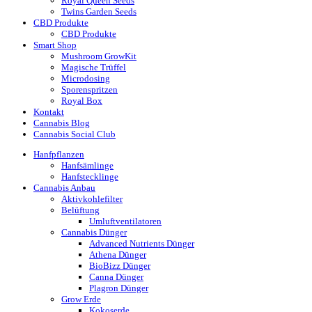
Royal Queen Seeds
Twins Garden Seeds
CBD Produkte
CBD Produkte
Smart Shop
Mushroom GrowKit
Magische Trüffel
Microdosing
Sporenspritzen
Royal Box
Kontakt
Cannabis Blog
Cannabis Social Club
Hanfpflanzen
Hanfsämlinge
Hanfstecklinge
Cannabis Anbau
Aktivkohlefilter
Belüftung
Umluftventilatoren
Cannabis Dünger
Advanced Nutrients Dünger
Athena Dünger
BioBizz Dünger
Canna Dünger
Plagron Dünger
Grow Erde
Kokoserde