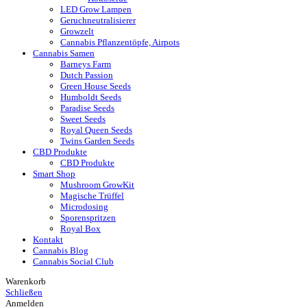
LED Grow Lampen
Geruchneutralisierer
Growzelt
Cannabis Pflanzentöpfe, Airpots
Cannabis Samen
Barneys Farm
Dutch Passion
Green House Seeds
Humboldt Seeds
Paradise Seeds
Sweet Seeds
Royal Queen Seeds
Twins Garden Seeds
CBD Produkte
CBD Produkte
Smart Shop
Mushroom GrowKit
Magische Trüffel
Microdosing
Sporenspritzen
Royal Box
Kontakt
Cannabis Blog
Cannabis Social Club
Warenkorb
Schließen
Anmelden