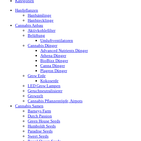
Kategorien
Hanfpflanzen
Hanfsämlinge
Hanfstecklinge
Cannabis Anbau
Aktivkohlefilter
Belüftung
Umluftventilatoren
Cannabis Dünger
Advanced Nutrients Dünger
Athena Dünger
BioBizz Dünger
Canna Dünger
Plagron Dünger
Grow Erde
Kokoserde
LED Grow Lampen
Geruchneutralisierer
Growzelt
Cannabis Pflanzentöpfe, Airpots
Cannabis Samen
Barneys Farm
Dutch Passion
Green House Seeds
Humboldt Seeds
Paradise Seeds
Sweet Seeds