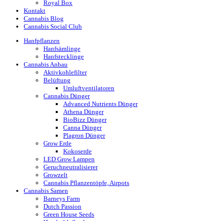
Royal Box
Kontakt
Cannabis Blog
Cannabis Social Club
Hanfpflanzen
Hanfsämlinge
Hanfstecklinge
Cannabis Anbau
Aktivkohlefilter
Belüftung
Umluftventilatoren
Cannabis Dünger
Advanced Nutrients Dünger
Athena Dünger
BioBizz Dünger
Canna Dünger
Plagron Dünger
Grow Erde
Kokoserde
LED Grow Lampen
Geruchneutralisierer
Growzelt
Cannabis Pflanzentöpfe, Airpots
Cannabis Samen
Barneys Farm
Dutch Passion
Green House Seeds