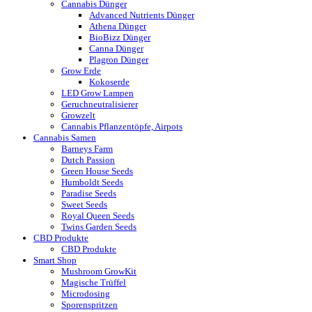
Cannabis Dünger
Advanced Nutrients Dünger
Athena Dünger
BioBizz Dünger
Canna Dünger
Plagron Dünger
Grow Erde
Kokoserde
LED Grow Lampen
Geruchneutralisierer
Growzelt
Cannabis Pflanzentöpfe, Airpots
Cannabis Samen
Barneys Farm
Dutch Passion
Green House Seeds
Humboldt Seeds
Paradise Seeds
Sweet Seeds
Royal Queen Seeds
Twins Garden Seeds
CBD Produkte
CBD Produkte
Smart Shop
Mushroom GrowKit
Magische Trüffel
Microdosing
Sporenspritzen