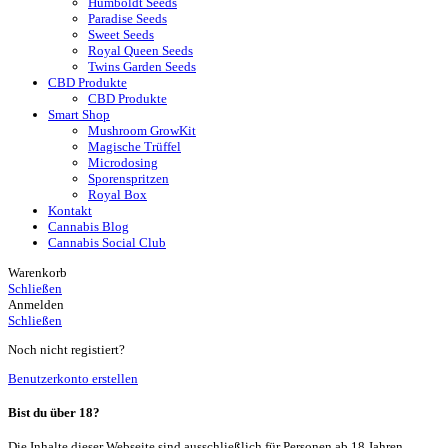
Humboldt Seeds
Paradise Seeds
Sweet Seeds
Royal Queen Seeds
Twins Garden Seeds
CBD Produkte
CBD Produkte
Smart Shop
Mushroom GrowKit
Magische Trüffel
Microdosing
Sporenspritzen
Royal Box
Kontakt
Cannabis Blog
Cannabis Social Club
Warenkorb
Schließen
Anmelden
Schließen
Noch nicht registiert?
Benutzerkonto erstellen
Bist du über 18?
Die Inhalte dieser Webseite sind ausschließlich für Personen ab 18 Jahren