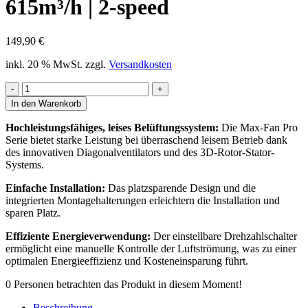
615m³/h | 2-speed
149,90
€
inkl. 20 % MwSt.
zzgl.
Versandkosten
CAN
MAX-
In den Warenkorb
Fan
Pro
Hochleistungsfähiges, leises Belüftungssystem:
Die Max-Fan Pro
160mm
Serie bietet starke Leistung bei überraschend leisem Betrieb dank
615m³/h
des innovativen Diagonalventilators und des 3D-Rotor-Stator-
|
Systems.
2-
speed
Einfache Installation:
Das platzsparende Design und die
Menge
integrierten Montagehalterungen erleichtern die Installation und
sparen Platz.
Effiziente Energieverwendung:
Der einstellbare Drehzahlschalter
ermöglicht eine manuelle Kontrolle der Luftströmung, was zu einer
optimalen Energieeffizienz und Kosteneinsparung führt.
0
Personen betrachten das Produkt in diesem Moment!
Beschreibung