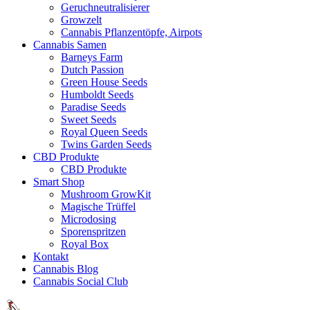
Geruchneutralisierer
Growzelt
Cannabis Pflanzentöpfe, Airpots
Cannabis Samen
Barneys Farm
Dutch Passion
Green House Seeds
Humboldt Seeds
Paradise Seeds
Sweet Seeds
Royal Queen Seeds
Twins Garden Seeds
CBD Produkte
CBD Produkte
Smart Shop
Mushroom GrowKit
Magische Trüffel
Microdosing
Sporenspritzen
Royal Box
Kontakt
Cannabis Blog
Cannabis Social Club