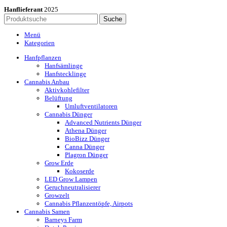
Hanflieferant
2025
Suche
Menü
Kategorien
Hanfpflanzen
Hanfsämlinge
Hanfstecklinge
Cannabis Anbau
Aktivkohlefilter
Belüftung
Umluftventilatoren
Cannabis Dünger
Advanced Nutrients Dünger
Athena Dünger
BioBizz Dünger
Canna Dünger
Plagron Dünger
Grow Erde
Kokoserde
LED Grow Lampen
Geruchneutralisierer
Growzelt
Cannabis Pflanzentöpfe, Airpots
Cannabis Samen
Barneys Farm