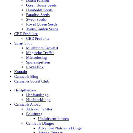
Dutch Passion
Green House Seeds
Humboldt Seeds
Paradise Seeds
Sweet Seeds
Royal Queen Seeds
Twins Garden Seeds
CBD Produkte
CBD Produkte
Smart Shop
Mushroom GrowKit
Magische Trüffel
Microdosing
Sporenspritzen
Royal Box
Kontakt
Cannabis Blog
Cannabis Social Club
Hanfpflanzen
Hanfsämlinge
Hanfstecklinge
Cannabis Anbau
Aktivkohlefilter
Belüftung
Umluftventilatoren
Cannabis Dünger
Advanced Nutrients Dünger
Athena Dünger