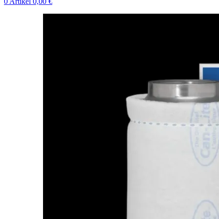
0
Artikel
0,00
€