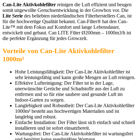
Can-Lite Aktivkohlefilter
reinigen die Luft effizient und beugen
somit ungewollte Geruchsentwicklung in der Growbox vor. Die
Lite Serie
des beliebten niederländischen Filterherstellers Can, ist
für die hochwertige Qualität bekannt. Can-Filter® hat den Can-
Lite™ mit dem Fokus auf Komfort und lange Lebensdauer,
entwickelt und gebaut. Can LITE Filter Ø200mm – 1000m3/h ist
die perfekte Ergänzung für jedes Growzelt.
Vorteile von Can-Lite Aktivkohlefilter
1000m³
Hohe Leistungsfähigkeit: Der Can-Lite Aktivkohlefilter ist
sehr leistungsfähig und kann große Mengen an Luft reinigen.
Effektive Luftreinigung: Der Filter ist in der Lage,
unerwünschte Gerüche und Schadstoffe aus der Luft zu
entfernen und so für eine saubere und gesunde Luft im
Indoor-Garten zu sorgen.
Langlebigkeit und Robustheit: Der Can-Lite Aktivkohlefilter
1000m³ besteht aus hochwertigen Materialien und ist
langlebig und robust.
Einfache Installation: Der Filter lässt sich einfach und schnell
installieren und ist sofort einsatzbereit.
Wartungsfrei: Der Can-Lite Aktivkohlefilter ist wartungsfrei
und benötigt keine regelmäßige Wartung.