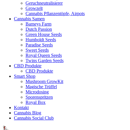
Geruchneutralisierer
Growzelt
Cannabis Pflanzentöpfe, Airpots
Cannabis Samen
Barneys Farm
Dutch Passion
Green House Seeds
Humboldt Seeds
Paradise Seeds
Sweet Seeds
Royal Queen Seeds
Twins Garden Seeds
CBD Produkte
CBD Produkte
Smart Shop
Mushroom GrowKit
Magische Trüffel
Microdosing
Sporenspritzen
Royal Box
Kontakt
Cannabis Blog
Cannabis Social Club