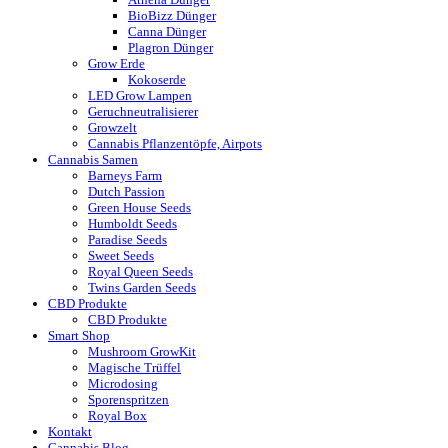
BioBizz Dünger
Canna Dünger
Plagron Dünger
Grow Erde
Kokoserde
LED Grow Lampen
Geruchneutralisierer
Growzelt
Cannabis Pflanzentöpfe, Airpots
Cannabis Samen
Barneys Farm
Dutch Passion
Green House Seeds
Humboldt Seeds
Paradise Seeds
Sweet Seeds
Royal Queen Seeds
Twins Garden Seeds
CBD Produkte
CBD Produkte
Smart Shop
Mushroom GrowKit
Magische Trüffel
Microdosing
Sporenspritzen
Royal Box
Kontakt
Cannabis Blog