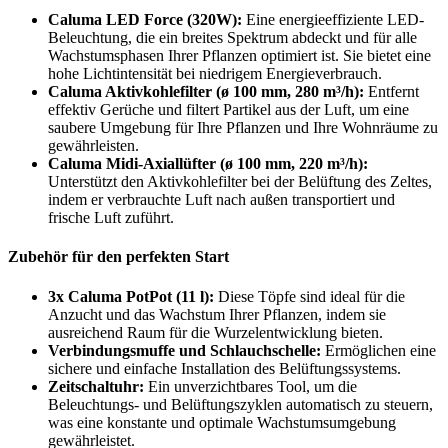
Caluma LED Force (320W):
Eine energieeffiziente LED-
Beleuchtung, die ein breites Spektrum abdeckt und für alle
Wachstumsphasen Ihrer Pflanzen optimiert ist. Sie bietet eine
hohe Lichtintensität bei niedrigem Energieverbrauch.
Caluma Aktivkohlefilter (ø 100 mm, 280 m³/h):
Entfernt
effektiv Gerüche und filtert Partikel aus der Luft, um eine
saubere Umgebung für Ihre Pflanzen und Ihre Wohnräume zu
gewährleisten.
Caluma Midi-Axiallüfter (ø 100 mm, 220 m³/h):
Unterstützt den Aktivkohlefilter bei der Belüftung des Zeltes,
indem er verbrauchte Luft nach außen transportiert und
frische Luft zuführt.
Zubehör für den perfekten Start
3x Caluma PotPot (11 l):
Diese Töpfe sind ideal für die
Anzucht und das Wachstum Ihrer Pflanzen, indem sie
ausreichend Raum für die Wurzelentwicklung bieten.
Verbindungsmuffe und Schlauchschelle:
Ermöglichen eine
sichere und einfache Installation des Belüftungssystems.
Zeitschaltuhr:
Ein unverzichtbares Tool, um die
Beleuchtungs- und Belüftungszyklen automatisch zu steuern,
was eine konstante und optimale Wachstumsumgebung
gewährleistet.