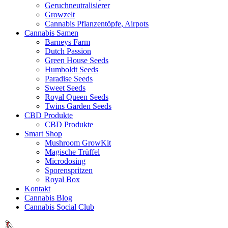
Geruchneutralisierer
Growzelt
Cannabis Pflanzentöpfe, Airpots
Cannabis Samen
Barneys Farm
Dutch Passion
Green House Seeds
Humboldt Seeds
Paradise Seeds
Sweet Seeds
Royal Queen Seeds
Twins Garden Seeds
CBD Produkte
CBD Produkte
Smart Shop
Mushroom GrowKit
Magische Trüffel
Microdosing
Sporenspritzen
Royal Box
Kontakt
Cannabis Blog
Cannabis Social Club