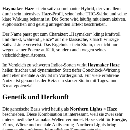
Haymaker Haze
ist ein sativa-dominanter Hybrid, der vor allem
durch sein intensives Haze-Profil, seine hohe THC-Stärke und seine
klare Wirkung bekannt ist. Die Sorte wird häufig mit einem aktiven,
euphorischen und geistig anregenden Effekt beschrieben.
Der Name passt gut zum Charakter: „Haymaker“ klingt kraftvoll
und direkt, während „Haze“ auf die klassische, zitrisch-würzige
Sativa-Linie verweist. Das Ergebnis ist ein Strain, der nicht nur
wegen seiner Potenz auffällt, sondern auch wegen seines
vielschichtigen Aromas.
Im Vergleich zu schweren Indica-Sorten wirkt
Haymaker Haze
heller, frischer und dynamischer. Statt tiefer Couchlock-Wirkung
steht eher mentale Aktivität im Vordergrund. Für viele erfahrene
Nutzer ist genau das der Reiz: ein starker Strain mit Tages- und
Kreativpotenzial.
Genetik und Herkunft
Die genetische Basis wird häufig als
Northern Lights × Haze
beschrieben. Diese Kombination ist interessant, weil sie zwei sehr
unterschiedliche Cannabis-Welten verbindet. Haze steht für Energie,
Zitrus, Würze und mentale Aktivierung. Northern Lights bringt
dagegen eine ruhigere, körperlichere Komponente ein.