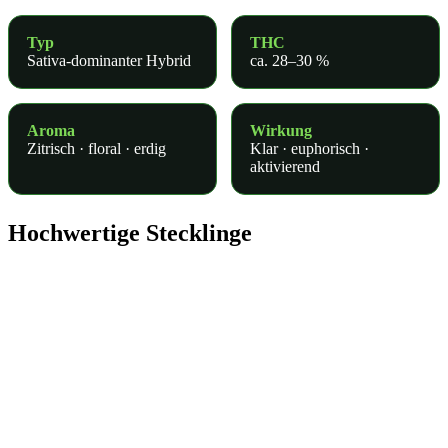
Typ
THC
Sativa-dominanter Hybrid
ca. 28–30 %
Aroma
Wirkung
Zitrisch · floral · erdig
Klar · euphorisch ·
aktivierend
Hochwertige Stecklinge