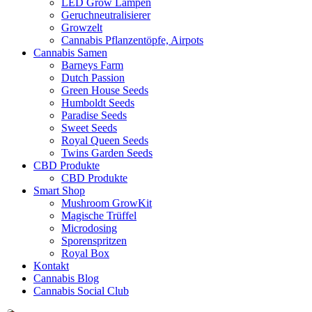
LED Grow Lampen
Geruchneutralisierer
Growzelt
Cannabis Pflanzentöpfe, Airpots
Cannabis Samen
Barneys Farm
Dutch Passion
Green House Seeds
Humboldt Seeds
Paradise Seeds
Sweet Seeds
Royal Queen Seeds
Twins Garden Seeds
CBD Produkte
CBD Produkte
Smart Shop
Mushroom GrowKit
Magische Trüffel
Microdosing
Sporenspritzen
Royal Box
Kontakt
Cannabis Blog
Cannabis Social Club