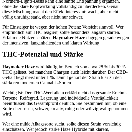
Northern-Lights-Basis kann eine sanfte Entspannung ergänzen,
ohne die klare Kopfwirkung vollständig zu überdecken. Genau
diese Mischung macht den Effekt interessant: wach, aber nicht
völlig unruhig; stark, aber nicht nur schwer.
Für Einsteiger ist wegen der hohen Potenz Vorsicht sinnvoll. Wer
empfindlich auf THC reagiert, sollte besonders langsam starten.
Erfahrene Nutzer schätzen
Haymaker Haze
dagegen gerade wegen
der intensiven, langanhaltenden und klaren Wirkung.
THC-Potenzial und Stärke
Haymaker Haze
wird häufig im Bereich von etwa 28 % bis 30 %
THC gelistet, bei manchen Chargen auch leicht darüber. Der CBD-
Gehalt liegt meist unter 1 %. Damit gehört der Strain klar zu den
stärkeren modernen Cannabis-Sorten.
Wichtig ist: Der THC-Wert allein erklärt nicht das gesamte Erlebnis.
Terpene, Reifegrad, Lagerung und individuelle Verträglichkeit
beeinflussen das Gesamtprofil deutlich. Sie bestimmen mit, ob eine
Sorte eher frisch, schwer, kreativ, ruhig oder würzig wahrgenommen
wird.
Wer eine milde Alltagssorte sucht, sollte diesen Strain vorsichtig
einschätzen. Wer jedoch starke Haze-Hybride mit klarem,