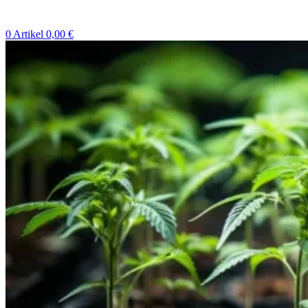
0
Artikel
0,00
€