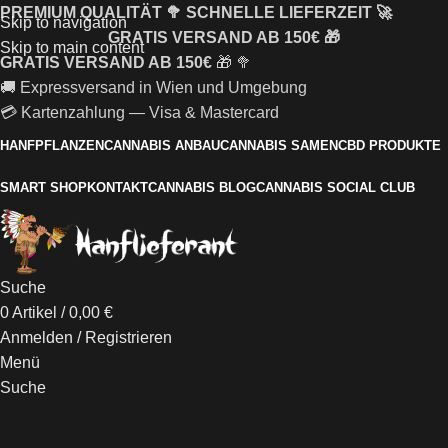
PREMIUM QUALITÄT 🥦 SCHNELLE LIEFERZEIT 🚀
Skip to navigation
GRATIS VERSAND AB 150€ 🎁
Skip to main content
GRATIS VERSAND AB 150€
🎁 🥦
🚚 Expressversand in Wien und Umgebung
💳 Kartenzahlung — Visa & Mastercard
HANFPFLANZEN
CANNABIS ANBAU
CANNABIS SAMEN
CBD PRODUKTE
SMART SHOP
KONTAKT
CANNABIS BLOG
CANNABIS SOCIAL CLUB
Suche
0
Artikel
/
0,00
€
Anmelden / Registrieren
Menü
Suche