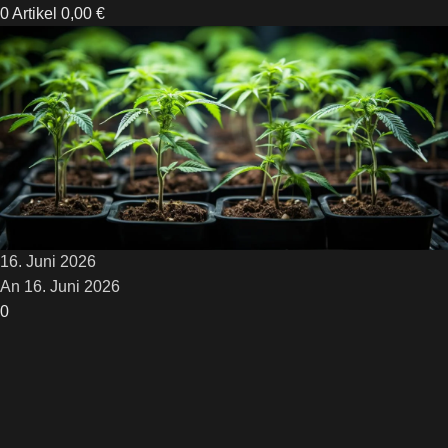
0
Artikel
0,00
€
Cannabis Blog
Startseite
Anleitung zum Cannabis Anbau
Anleitung zum Cannabis Anbau
Cannabis Tschechien: Eigenanbau
& Psilocybin ab 2026 legal
Veröffentlicht von
hanflieferant
16. Juni 2026
An 16. Juni 2026
0