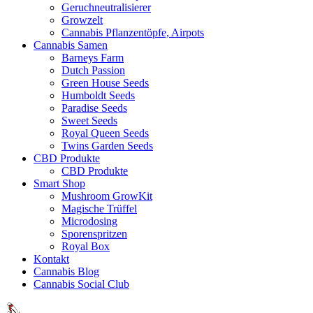
Geruchneutralisierer
Growzelt
Cannabis Pflanzentöpfe, Airpots
Cannabis Samen
Barneys Farm
Dutch Passion
Green House Seeds
Humboldt Seeds
Paradise Seeds
Sweet Seeds
Royal Queen Seeds
Twins Garden Seeds
CBD Produkte
CBD Produkte
Smart Shop
Mushroom GrowKit
Magische Trüffel
Microdosing
Sporenspritzen
Royal Box
Kontakt
Cannabis Blog
Cannabis Social Club