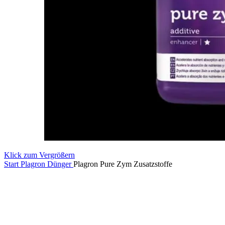
Klick zum Vergrößern
Start
Plagron Dünger
Plagron Pure Zym Zusatzstoffe