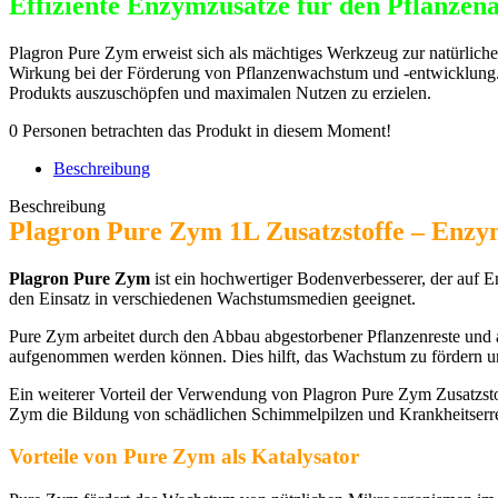
Effiziente Enzymzusätze für den Pflanze
Zusatzstoffe
Menge
Plagron Pure Zym erweist sich als mächtiges Werkzeug zur natürliche
Wirkung bei der Förderung von Pflanzenwachstum und -entwicklung. Es
Produkts auszuschöpfen und maximalen Nutzen zu erzielen.
0
Personen betrachten das Produkt in diesem Moment!
Beschreibung
Beschreibung
Plagron Pure Zym 1L Zusatzstoffe – Enzym
Plagron Pure Zym
ist ein hochwertiger Bodenverbesserer, der auf E
den Einsatz in verschiedenen Wachstumsmedien geeignet.
Pure Zym arbeitet durch den Abbau abgestorbener Pflanzenreste und 
aufgenommen werden können. Dies hilft, das Wachstum zu fördern und 
Ein weiterer Vorteil der Verwendung von Plagron Pure Zym Zusatzstof
Zym die Bildung von schädlichen Schimmelpilzen und Krankheitserr
Vorteile von Pure Zym als Katalysator