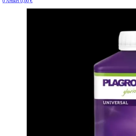
0
Artikel
0,00
€