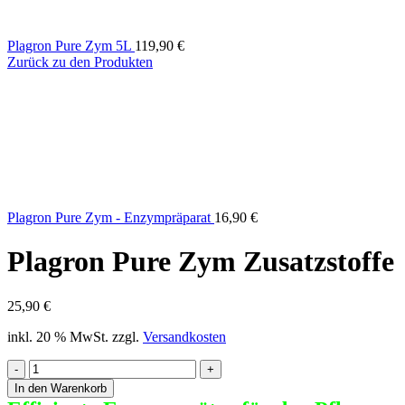
Plagron Pure Zym 5L
119,90
€
Zurück zu den Produkten
Plagron Pure Zym - Enzympräparat
16,90
€
Plagron Pure Zym Zusatzstoffe
25,90
€
inkl. 20 % MwSt.
zzgl.
Versandkosten
Plagron
Pure
In den Warenkorb
Zym