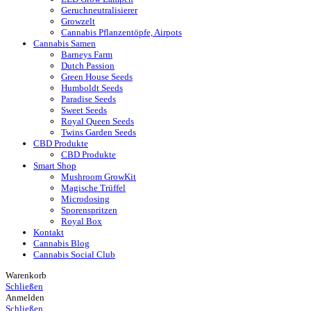
Geruchneutralisierer
Growzelt
Cannabis Pflanzentöpfe, Airpots
Cannabis Samen
Barneys Farm
Dutch Passion
Green House Seeds
Humboldt Seeds
Paradise Seeds
Sweet Seeds
Royal Queen Seeds
Twins Garden Seeds
CBD Produkte
CBD Produkte
Smart Shop
Mushroom GrowKit
Magische Trüffel
Microdosing
Sporenspritzen
Royal Box
Kontakt
Cannabis Blog
Cannabis Social Club
Warenkorb
Schließen
Anmelden
Schließen