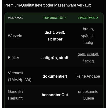
Premium-Qualität liefert oder Massenware verkauft:
MERKMAL
TOP-QUALITÄT ✓
FINGER WEG ✗
braun,
dicht, weiß,
Wurzeln
spärlich,
sichtbar
faulig
gelb, schlaff,
Blätter
sattgrün, straff
fleckig
Virentest
dokumentiert
keine Angabe
(TMV/HpLVd)
Genetik /
unbekannte
benannter Cut
Herkunft
Quelle