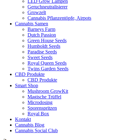
LED Grow Lampen
Geruchneutralisierer
Growzelt
Cannabis Pflanzentöpfe, Airpots
Cannabis Samen
Barneys Farm
Dutch Passion
Green House Seeds
Humboldt Seeds
Paradise Seeds
Sweet Seeds
Royal Queen Seeds
Twins Garden Seeds
CBD Produkte
CBD Produkte
Smart Shop
Mushroom GrowKit
Magische Trüffel
Microdosing
Sporenspritzen
Royal Box
Kontakt
Cannabis Blog
Cannabis Social Club