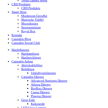
Twins Garden Seeds
CBD Produkte
CBD Produkte
Smart Shop
Mushroom GrowKit
Magische Trüffel
Microdosing
Sporenspritzen
Royal Box
Kontakt
Cannabis Blog
Cannabis Social Club
Hanfpflanzen
Hanfsämlinge
Hanfstecklinge
Cannabis Anbau
Aktivkohlefilter
Belüftung
Umluftventilatoren
Cannabis Dünger
Advanced Nutrients Dünger
Athena Dünger
BioBizz Dünger
Canna Dünger
Plagron Dünger
Grow Erde
Kokoserde
LED Grow Lampen