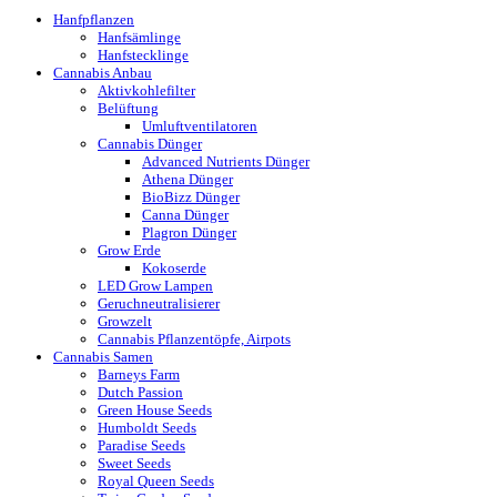
Hanfpflanzen
Hanfsämlinge
Hanfstecklinge
Cannabis Anbau
Aktivkohlefilter
Belüftung
Umluftventilatoren
Cannabis Dünger
Advanced Nutrients Dünger
Athena Dünger
BioBizz Dünger
Canna Dünger
Plagron Dünger
Grow Erde
Kokoserde
LED Grow Lampen
Geruchneutralisierer
Growzelt
Cannabis Pflanzentöpfe, Airpots
Cannabis Samen
Barneys Farm
Dutch Passion
Green House Seeds
Humboldt Seeds
Paradise Seeds
Sweet Seeds
Royal Queen Seeds